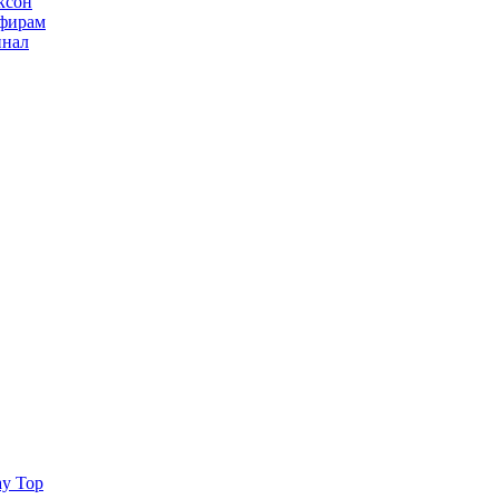
ксон
ьфирам
инал
ay Top