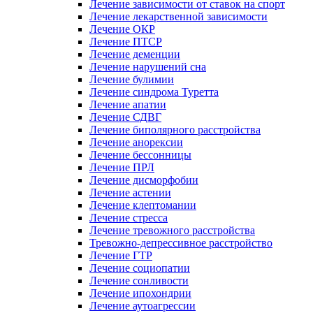
Лечение зависимости от ставок на спорт
Лечение лекарственной зависимости
Лечение ОКР
Лечение ПТСР
Лечение деменции
Лечение нарушений сна
Лечение булимии
Лечение синдрома Туретта
Лечение апатии
Лечение СДВГ
Лечение биполярного расстройства
Лечение анорексии
Лечение бессонницы
Лечение ПРЛ
Лечение дисморфобии
Лечение астении
Лечение клептомании
Лечение стресса
Лечение тревожного расстройства
Тревожно-депрессивное расстройство
Лечение ГТР
Лечение социопатии
Лечение сонливости
Лечение ипохондрии
Лечение аутоагрессии