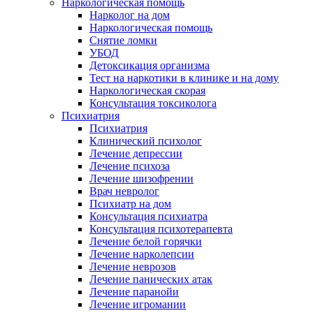
Наркологическая помощь
Нарколог на дом
Наркологическая помощь
Снятие ломки
УБОД
Детоксикация организма
Тест на наркотики в клинике и на дому
Наркологическая скорая
Консультация токсиколога
Психиатрия
Психиатрия
Клинический психолог
Лечение депрессии
Лечение психоза
Лечение шизофрении
Врач невролог
Психиатр на дом
Консультация психиатра
Консультация психотерапевта
Лечение белой горячки
Лечение нарколепсии
Лечение неврозов
Лечение панических атак
Лечение паранойи
Лечение игромании