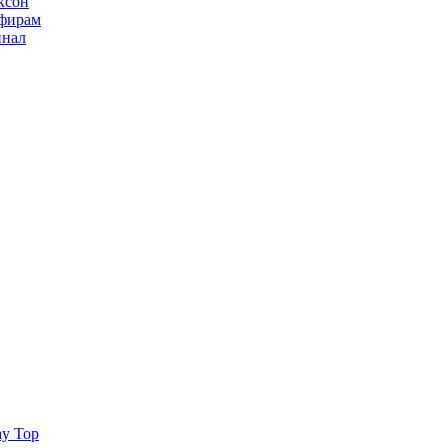
ксон
ьфирам
инал
ay Top