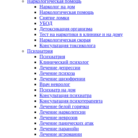
Наркологическая помощь
Нарколог на дом
Наркологическая помощь
Снятие ломки
УБОД
Детоксикация организма
Тест на наркотики в клинике и на дому
Наркологическая скорая
Консультация токсиколога
Психиатрия
Психиатрия
Клинический психолог
Лечение депрессии
Лечение психоза
Лечение шизофрении
Врач невролог
Психиатр на дом
Консультация психиатра
Консультация психотерапевта
Лечение белой горячки
Лечение нарколепсии
Лечение неврозов
Лечение панических атак
Лечение паранойи
Лечение игромании