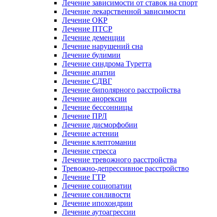
Лечение зависимости от ставок на спорт
Лечение лекарственной зависимости
Лечение ОКР
Лечение ПТСР
Лечение деменции
Лечение нарушений сна
Лечение булимии
Лечение синдрома Туретта
Лечение апатии
Лечение СДВГ
Лечение биполярного расстройства
Лечение анорексии
Лечение бессонницы
Лечение ПРЛ
Лечение дисморфобии
Лечение астении
Лечение клептомании
Лечение стресса
Лечение тревожного расстройства
Тревожно-депрессивное расстройство
Лечение ГТР
Лечение социопатии
Лечение сонливости
Лечение ипохондрии
Лечение аутоагрессии