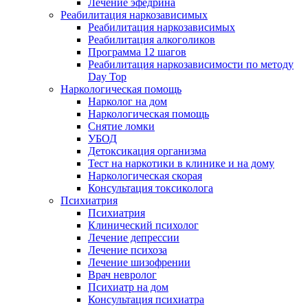
Лечение эфедрина
Реабилитация наркозависимых
Реабилитация наркозависимых
Реабилитация алкоголиков
Программа 12 шагов
Реабилитация наркозависимости по методу
Day Top
Наркологическая помощь
Нарколог на дом
Наркологическая помощь
Снятие ломки
УБОД
Детоксикация организма
Тест на наркотики в клинике и на дому
Наркологическая скорая
Консультация токсиколога
Психиатрия
Психиатрия
Клинический психолог
Лечение депрессии
Лечение психоза
Лечение шизофрении
Врач невролог
Психиатр на дом
Консультация психиатра