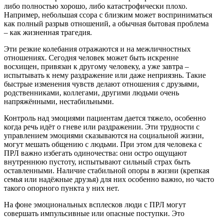
либо полностью хорошо, либо катастрофически плохо.
Например, небольшая ссора с близким может восприниматься
как полный разрыв отношений, а обычная бытовая проблема
– как жизненная трагедия.
Эти резкие колебания отражаются и на межличностных
отношениях. Сегодня человек может быть искренне
восхищен, привязан к другому человеку, а уже завтра –
испытывать к нему раздражение или даже неприязнь. Такие
быстрые изменения чувств делают отношения с друзьями,
родственниками, коллегами, другими людьми очень
напряжёнными, нестабильными.
Контроль над эмоциями пациентам дается тяжело, особенно
когда речь идёт о гневе или раздражении. Эти трудности с
управлением эмоциями сказываются на социальной жизни,
могут мешать общению с людьми. При этом для человека с
ПРЛ важно избегать одиночества: они остро ощущают
внутреннюю пустоту, испытывают сильный страх быть
оставленными. Наличие стабильной опоры в жизни (крепкая
семья или надёжные друзья) для них особенно важно, но часто
такого опорного пункта у них нет.
На фоне эмоциональных всплесков люди с ПРЛ могут
совершать импульсивные или опасные поступки. Это