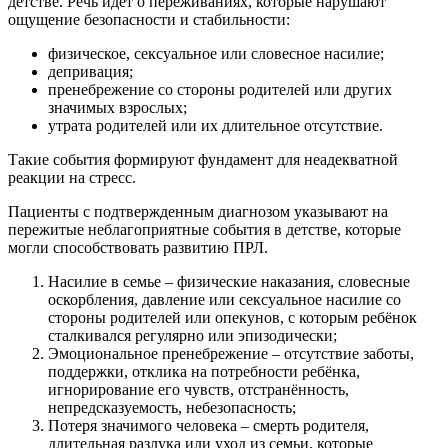
детстве. Речь идёт о переживаниях, которые нарушают
ощущение безопасности и стабильности:
физическое, сексуальное или словесное насилие;
депривация;
пренебрежение со стороны родителей или других
значимых взрослых;
утрата родителей или их длительное отсутствие.
Такие события формируют фундамент для неадекватной
реакции на стресс.
Пациенты с подтвержденным диагнозом указывают на
пережитые неблагоприятные события в детстве, которые
могли способствовать развитию ПРЛ.
Насилие в семье – физические наказания, словесные
оскорбления, давление или сексуальное насилие со
стороны родителей или опекунов, с которым ребёнок
сталкивался регулярно или эпизодически;
Эмоциональное пренебрежение – отсутствие заботы,
поддержки, отклика на потребности ребёнка,
игнорирование его чувств, отстранённость,
непредсказуемость, небезопасность;
Потеря значимого человека – смерть родителя,
длительная разлука или уход из семьи, которые