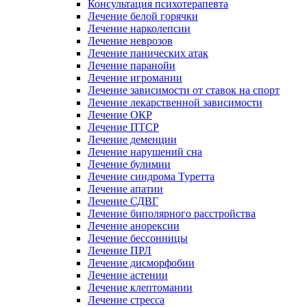
Консультация психотерапевта
Лечение белой горячки
Лечение нарколепсии
Лечение неврозов
Лечение панических атак
Лечение паранойи
Лечение игромании
Лечение зависимости от ставок на спорт
Лечение лекарственной зависимости
Лечение ОКР
Лечение ПТСР
Лечение деменции
Лечение нарушений сна
Лечение булимии
Лечение синдрома Туретта
Лечение апатии
Лечение СДВГ
Лечение биполярного расстройства
Лечение анорексии
Лечение бессонницы
Лечение ПРЛ
Лечение дисморфобии
Лечение астении
Лечение клептомании
Лечение стресса