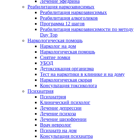
Лечение эфедрина
Реабилитация наркозависимых
Реабилитация наркозависимых
Реабилитация алкоголиков
Программа 12 шагов
Реабилитация наркозависимости по методу
Day Top
Наркологическая помощь
Нарколог на дом
Наркологическая помощь
Снятие ломки
УБОД
Детоксикация организма
Тест на наркотики в клинике и на дому
Наркологическая скорая
Консультация токсиколога
Психиатрия
Психиатрия
Клинический психолог
Лечение депрессии
Лечение психоза
Лечение шизофрении
Врач невролог
Психиатр на дом
Консультация психиатра