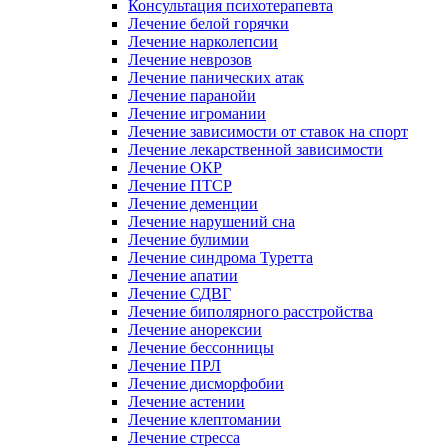
Консультация психотерапевта
Лечение белой горячки
Лечение нарколепсии
Лечение неврозов
Лечение панических атак
Лечение паранойи
Лечение игромании
Лечение зависимости от ставок на спорт
Лечение лекарственной зависимости
Лечение ОКР
Лечение ПТСР
Лечение деменции
Лечение нарушений сна
Лечение булимии
Лечение синдрома Туретта
Лечение апатии
Лечение СДВГ
Лечение биполярного расстройства
Лечение анорексии
Лечение бессонницы
Лечение ПРЛ
Лечение дисморфобии
Лечение астении
Лечение клептомании
Лечение стресса