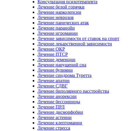
Консультация психотерапевта
Лечение белой горячки
Лечение нарколепсии
Лечение неврозов
Лечение панических атак
Лечение паранойи
Лечение игромании
Лечение зависимости от ставок на спорт
Лечение лекарственной зависимости
Лечение ОКР
Лечение ПТСР
Лечение деменции
Лечение нарушений сна
Лечение булимии
Лечение синдрома Туретта
Лечение апатии
Лечение СДВГ
Лечение биполярного расстройства
Лечение анорексии
Лечение бессонницы
Лечение ПРЛ
Лечение дисморфобии
Лечение астении
Лечение клептомании
Лечение стресса