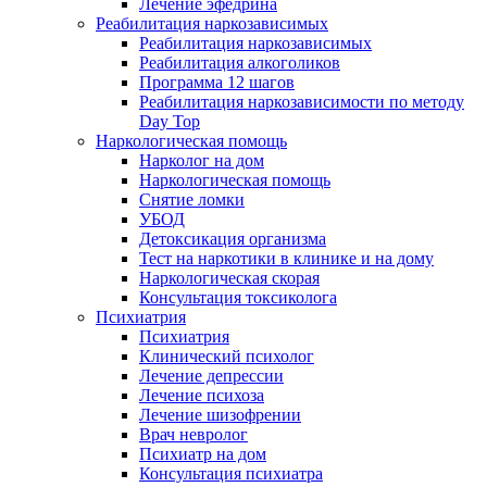
Лечение эфедрина
Реабилитация наркозависимых
Реабилитация наркозависимых
Реабилитация алкоголиков
Программа 12 шагов
Реабилитация наркозависимости по методу
Day Top
Наркологическая помощь
Нарколог на дом
Наркологическая помощь
Снятие ломки
УБОД
Детоксикация организма
Тест на наркотики в клинике и на дому
Наркологическая скорая
Консультация токсиколога
Психиатрия
Психиатрия
Клинический психолог
Лечение депрессии
Лечение психоза
Лечение шизофрении
Врач невролог
Психиатр на дом
Консультация психиатра