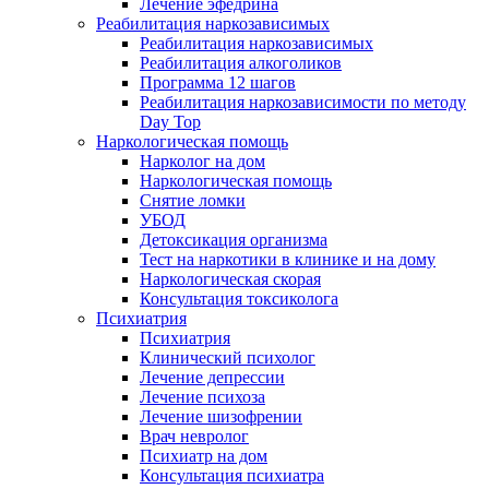
Лечение эфедрина
Реабилитация наркозависимых
Реабилитация наркозависимых
Реабилитация алкоголиков
Программа 12 шагов
Реабилитация наркозависимости по методу
Day Top
Наркологическая помощь
Нарколог на дом
Наркологическая помощь
Снятие ломки
УБОД
Детоксикация организма
Тест на наркотики в клинике и на дому
Наркологическая скорая
Консультация токсиколога
Психиатрия
Психиатрия
Клинический психолог
Лечение депрессии
Лечение психоза
Лечение шизофрении
Врач невролог
Психиатр на дом
Консультация психиатра