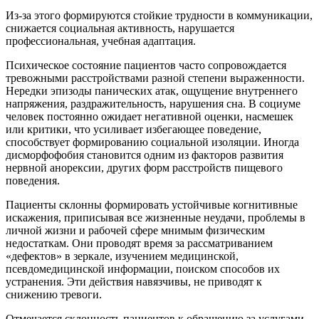
Из-за этого формируются стойкие трудности в коммуникации,
снижается социальная активность, нарушается
профессиональная, учебная адаптация.
Психическое состояние пациентов часто сопровождается
тревожными расстройствами разной степени выраженности.
Нередки эпизоды панических атак, ощущение внутреннего
напряжения, раздражительность, нарушения сна. В социуме
человек постоянно ожидает негативной оценки, насмешек
или критики, что усиливает избегающее поведение,
способствует формированию социальной изоляции. Иногда
дисморфофобия становится одним из факторов развития
нервной анорексии, других форм расстройств пищевого
поведения.
Пациенты склонны формировать устойчивые когнитивные
искажения, приписывая все жизненные неудачи, проблемы в
личной жизни и рабочей сфере мнимым физическим
недостаткам. Они проводят время за рассматриванием
«дефектов» в зеркале, изучением медицинской,
псевдомедицинской информации, поиском способов их
устранения. Эти действия навязчивы, не приводят к
снижению тревоги.
Отмечается склонность пациентов к обращению за услугами