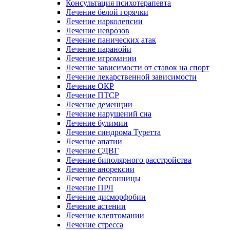
Консультация психотерапевта
Лечение белой горячки
Лечение нарколепсии
Лечение неврозов
Лечение панических атак
Лечение паранойи
Лечение игромании
Лечение зависимости от ставок на спорт
Лечение лекарственной зависимости
Лечение ОКР
Лечение ПТСР
Лечение деменции
Лечение нарушений сна
Лечение булимии
Лечение синдрома Туретта
Лечение апатии
Лечение СДВГ
Лечение биполярного расстройства
Лечение анорексии
Лечение бессонницы
Лечение ПРЛ
Лечение дисморфобии
Лечение астении
Лечение клептомании
Лечение стресса