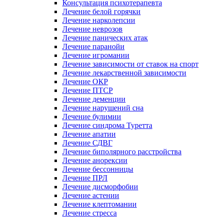
Консультация психотерапевта
Лечение белой горячки
Лечение нарколепсии
Лечение неврозов
Лечение панических атак
Лечение паранойи
Лечение игромании
Лечение зависимости от ставок на спорт
Лечение лекарственной зависимости
Лечение ОКР
Лечение ПТСР
Лечение деменции
Лечение нарушений сна
Лечение булимии
Лечение синдрома Туретта
Лечение апатии
Лечение СДВГ
Лечение биполярного расстройства
Лечение анорексии
Лечение бессонницы
Лечение ПРЛ
Лечение дисморфобии
Лечение астении
Лечение клептомании
Лечение стресса