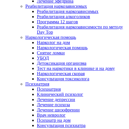
Лечение эфедрина
Реабилитация наркозависимых
Реабилитация наркозависимых
Реабилитация алкоголиков
Программа 12 шагов
Реабилитация наркозависимости по методу
Day Top
Наркологическая помощь
Нарколог на дом
Наркологическая помощь
Снятие ломки
УБОД
Детоксикация организма
Тест на наркотики в клинике и на дому
Наркологическая скорая
Консультация токсиколога
Психиатрия
Психиатрия
Клинический психолог
Лечение депрессии
Лечение психоза
Лечение шизофрении
Врач невролог
Психиатр на дом
Консультация психиатра