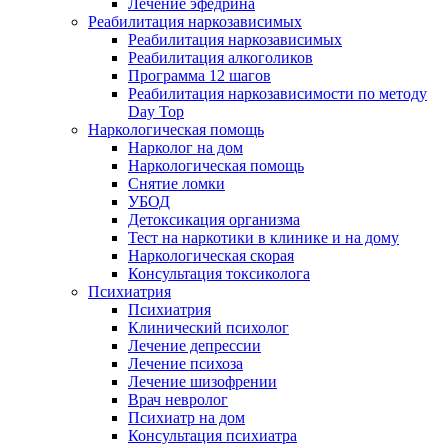
Лечение эфедрина
Реабилитация наркозависимых
Реабилитация наркозависимых
Реабилитация алкоголиков
Программа 12 шагов
Реабилитация наркозависимости по методу
Day Top
Наркологическая помощь
Нарколог на дом
Наркологическая помощь
Снятие ломки
УБОД
Детоксикация организма
Тест на наркотики в клинике и на дому
Наркологическая скорая
Консультация токсиколога
Психиатрия
Психиатрия
Клинический психолог
Лечение депрессии
Лечение психоза
Лечение шизофрении
Врач невролог
Психиатр на дом
Консультация психиатра