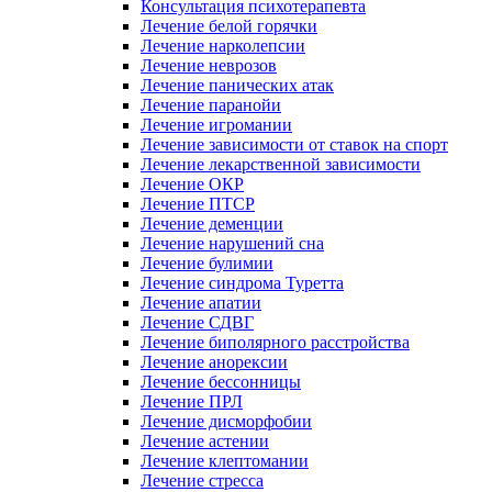
Консультация психотерапевта
Лечение белой горячки
Лечение нарколепсии
Лечение неврозов
Лечение панических атак
Лечение паранойи
Лечение игромании
Лечение зависимости от ставок на спорт
Лечение лекарственной зависимости
Лечение ОКР
Лечение ПТСР
Лечение деменции
Лечение нарушений сна
Лечение булимии
Лечение синдрома Туретта
Лечение апатии
Лечение СДВГ
Лечение биполярного расстройства
Лечение анорексии
Лечение бессонницы
Лечение ПРЛ
Лечение дисморфобии
Лечение астении
Лечение клептомании
Лечение стресса