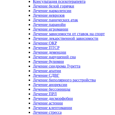
Консультация психотерапевта
Лечение белой горячки
Лечение нарколепсии
Лечение неврозов
Лечение панических атак
Лечение паранойи
Лечение игромании
Лечение зависимости от ставок на спорт
Лечение лекарственной зависимости
Лечение ОКР
Лечение ПТСР
Лечение деменции
Лечение нарушений сна
Лечение булимии
Лечение синдрома Туретта
Лечение апатии
Лечение СДВГ
Лечение биполярного расстройства
Лечение анорексии
Лечение бессонницы
Лечение ПРЛ
Лечение дисморфобии
Лечение астении
Лечение клептомании
Лечение стресса