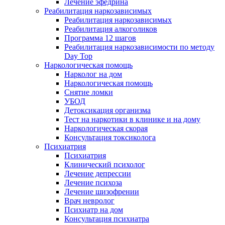
Лечение эфедрина
Реабилитация наркозависимых
Реабилитация наркозависимых
Реабилитация алкоголиков
Программа 12 шагов
Реабилитация наркозависимости по методу
Day Top
Наркологическая помощь
Нарколог на дом
Наркологическая помощь
Снятие ломки
УБОД
Детоксикация организма
Тест на наркотики в клинике и на дому
Наркологическая скорая
Консультация токсиколога
Психиатрия
Психиатрия
Клинический психолог
Лечение депрессии
Лечение психоза
Лечение шизофрении
Врач невролог
Психиатр на дом
Консультация психиатра