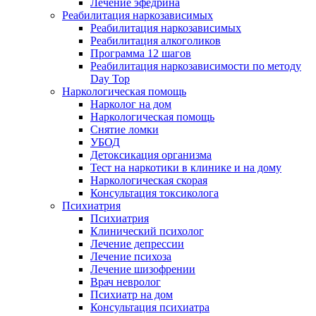
Лечение эфедрина
Реабилитация наркозависимых
Реабилитация наркозависимых
Реабилитация алкоголиков
Программа 12 шагов
Реабилитация наркозависимости по методу
Day Top
Наркологическая помощь
Нарколог на дом
Наркологическая помощь
Снятие ломки
УБОД
Детоксикация организма
Тест на наркотики в клинике и на дому
Наркологическая скорая
Консультация токсиколога
Психиатрия
Психиатрия
Клинический психолог
Лечение депрессии
Лечение психоза
Лечение шизофрении
Врач невролог
Психиатр на дом
Консультация психиатра