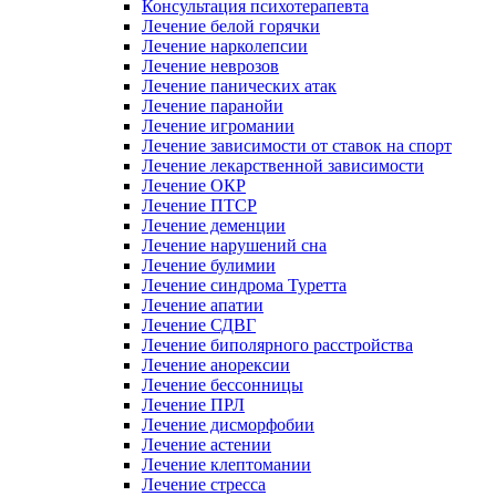
Консультация психотерапевта
Лечение белой горячки
Лечение нарколепсии
Лечение неврозов
Лечение панических атак
Лечение паранойи
Лечение игромании
Лечение зависимости от ставок на спорт
Лечение лекарственной зависимости
Лечение ОКР
Лечение ПТСР
Лечение деменции
Лечение нарушений сна
Лечение булимии
Лечение синдрома Туретта
Лечение апатии
Лечение СДВГ
Лечение биполярного расстройства
Лечение анорексии
Лечение бессонницы
Лечение ПРЛ
Лечение дисморфобии
Лечение астении
Лечение клептомании
Лечение стресса