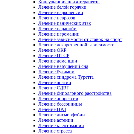
Консультация психотерапевта
Лечение белой горячки
Лечение нарколепсии
Лечение неврозов
Лечение панических атак
Лечение паранойи
Лечение игромании
Лечение зависимости от ставок на спорт
Лечение лекарственной зависимости
Лечение ОКР
Лечение ПТСР
Лечение деменции
Лечение нарушений сна
Лечение булимии
Лечение синдрома Туретта
Лечение апатии
Лечение СДВГ
Лечение биполярного расстройства
Лечение анорексии
Лечение бессонницы
Лечение ПРЛ
Лечение дисморфобии
Лечение астении
Лечение клептомании
Лечение стресса