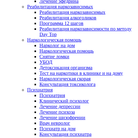
Лечение эфедрина
Реабилитация наркозависимых
Реабилитация наркозависимых
Реабилитация алкоголиков
Программа 12 шагов
Реабилитация наркозависимости по методу
Day Top
Наркологическая помощь
Нарколог на дом
Наркологическая помощь
Снятие ломки
УБОД
Детоксикация организма
Тест на наркотики в клинике и на дому
Наркологическая скорая
Консультация токсиколога
Психиатрия
Психиатрия
Клинический психолог
Лечение депрессии
Лечение психоза
Лечение шизофрении
Врач невролог
Психиатр на дом
Консультация психиатра