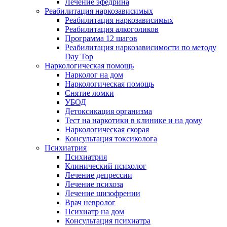
Лечение эфедрина
Реабилитация наркозависимых
Реабилитация наркозависимых
Реабилитация алкоголиков
Программа 12 шагов
Реабилитация наркозависимости по методу
Day Top
Наркологическая помощь
Нарколог на дом
Наркологическая помощь
Снятие ломки
УБОД
Детоксикация организма
Тест на наркотики в клинике и на дому
Наркологическая скорая
Консультация токсиколога
Психиатрия
Психиатрия
Клинический психолог
Лечение депрессии
Лечение психоза
Лечение шизофрении
Врач невролог
Психиатр на дом
Консультация психиатра