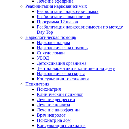
Лечение эфедрина
Реабилитация наркозависимых
Реабилитация наркозависимых
Реабилитация алкоголиков
Программа 12 шагов
Реабилитация наркозависимости по методу
Day Top
Наркологическая помощь
Нарколог на дом
Наркологическая помощь
Снятие ломки
УБОД
Детоксикация организма
Тест на наркотики в клинике и на дому
Наркологическая скорая
Консультация токсиколога
Психиатрия
Психиатрия
Клинический психолог
Лечение депрессии
Лечение психоза
Лечение шизофрении
Врач невролог
Психиатр на дом
Консультация психиатра