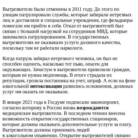
Вытрезвители были отменены в 2011 году. До этого по
улицам патрулировали службы, которые забирали нетрезвых
лиц и доставляли в специальные учреждения, где фельдшеры
помогали им прийти в себя. Отказ от вытрезвителей был
связан с большой нагрузкой на сотрудников МВД, которые
занимались патрулированием. В государственных
вытрезвителях не оказывали услуги должного качества,
поскольку там не работали наркологи.
Когда патруль забирал нетрезвого человека, он был не
способен оценить, насколько тот пьян, опасен для
окружающих. Зачастую в вытрезвители привозили граждан,
которым не нужна медпомощь. В итоге страдала их
репутация, грозила постановка на учет, штраф. А если на фоне
алкогольной
интоксикации
развились осложнения, должных
услуг им оказать не оказывали.
В январе 2021 года в Госдуме подписали законопроект,
согласно которому в России вновь
возрождаются
медицинские вытрезвители. В последнем чтении внесена
возможность открытия государственных стационаров,
которые должны оказывать дополнительные услуги за плату.
Вытрезвители должны принимать людей
в алкогольном опьянении. Открытие вытрезвителей связано