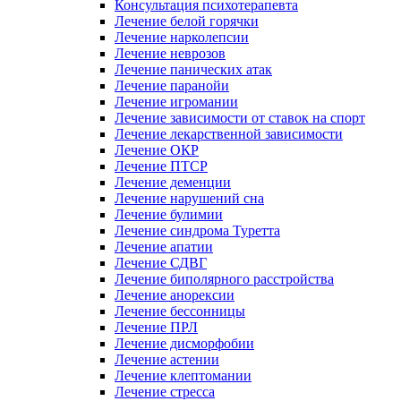
Консультация психотерапевта
Лечение белой горячки
Лечение нарколепсии
Лечение неврозов
Лечение панических атак
Лечение паранойи
Лечение игромании
Лечение зависимости от ставок на спорт
Лечение лекарственной зависимости
Лечение ОКР
Лечение ПТСР
Лечение деменции
Лечение нарушений сна
Лечение булимии
Лечение синдрома Туретта
Лечение апатии
Лечение СДВГ
Лечение биполярного расстройства
Лечение анорексии
Лечение бессонницы
Лечение ПРЛ
Лечение дисморфобии
Лечение астении
Лечение клептомании
Лечение стресса