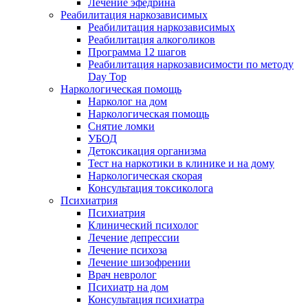
Лечение эфедрина
Реабилитация наркозависимых
Реабилитация наркозависимых
Реабилитация алкоголиков
Программа 12 шагов
Реабилитация наркозависимости по методу
Day Top
Наркологическая помощь
Нарколог на дом
Наркологическая помощь
Снятие ломки
УБОД
Детоксикация организма
Тест на наркотики в клинике и на дому
Наркологическая скорая
Консультация токсиколога
Психиатрия
Психиатрия
Клинический психолог
Лечение депрессии
Лечение психоза
Лечение шизофрении
Врач невролог
Психиатр на дом
Консультация психиатра