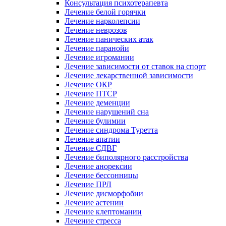
Консультация психотерапевта
Лечение белой горячки
Лечение нарколепсии
Лечение неврозов
Лечение панических атак
Лечение паранойи
Лечение игромании
Лечение зависимости от ставок на спорт
Лечение лекарственной зависимости
Лечение ОКР
Лечение ПТСР
Лечение деменции
Лечение нарушений сна
Лечение булимии
Лечение синдрома Туретта
Лечение апатии
Лечение СДВГ
Лечение биполярного расстройства
Лечение анорексии
Лечение бессонницы
Лечение ПРЛ
Лечение дисморфобии
Лечение астении
Лечение клептомании
Лечение стресса