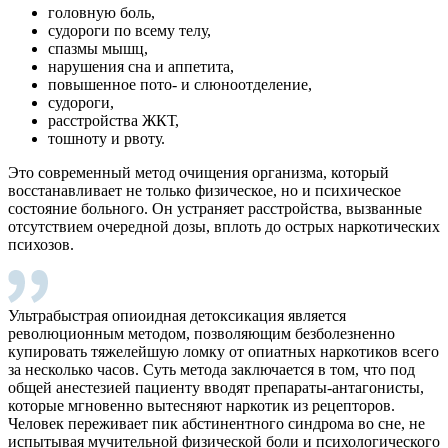
головную боль,
судороги по всему телу,
спазмы мышц,
нарушения сна и аппетита,
повышенное пото- и слюноотделение,
судороги,
расстройства ЖКТ,
тошноту и рвоту.
Это современный метод очищения организма, который
восстанавливает не только физическое, но и психическое
состояние больного. Он устраняет расстройства, вызванные
отсутствием очередной дозы, вплоть до острых наркотических
психозов.
Ультрабыстрая опиоидная детоксикация является
революционным методом, позволяющим безболезненно
купировать тяжелейшую ломку от опиатных наркотиков всего
за несколько часов. Суть метода заключается в том, что под
общей анестезией пациенту вводят препараты-антагонисты,
которые мгновенно вытесняют наркотик из рецепторов.
Человек переживает пик абстинентного синдрома во сне, не
испытывая мучительной физической боли и психологического