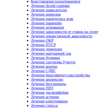
Консультация психотерапевта
Лечение белой горячки
Лечение нарколепсии
Лечение неврозов
Лечение панических атак
Лечение паранойи
Лечение игромании
Лечение зависимости от ставок на спорт
Лечение лекарственной зависимости
Лечение ОКР
Лечение ПТСР
Лечение деменции
Лечение нарушений сна
Лечение булимии
Лечение синдрома Туретта
Лечение апатии
Лечение СДВГ
Лечение биполярного расстройства
Лечение анорексии
Лечение бессонницы
Лечение ПРЛ
Лечение дисморфобии
Лечение астении
Лечение клептомании
Лечение стресса