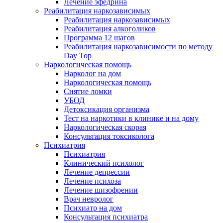
Лечение эфедрина
Реабилитация наркозависимых
Реабилитация наркозависимых
Реабилитация алкоголиков
Программа 12 шагов
Реабилитация наркозависимости по методу
Day Top
Наркологическая помощь
Нарколог на дом
Наркологическая помощь
Снятие ломки
УБОД
Детоксикация организма
Тест на наркотики в клинике и на дому
Наркологическая скорая
Консультация токсиколога
Психиатрия
Психиатрия
Клинический психолог
Лечение депрессии
Лечение психоза
Лечение шизофрении
Врач невролог
Психиатр на дом
Консультация психиатра