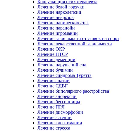
Консультация психотерапевта
Лечение белой горячки
Лечение нарколепсии
Лечение неврозов
Лечение панических атак
Лечение паранойи
Лечение игромании
Лечение зависимости от ставок на спорт
Лечение лекарственной зависимости
Лечение ОКР
Лечение ПТСР
Лечение деменции
Лечение нарушений сна
Лечение булимии
Лечение синдрома Туретта
Лечение апатии
Лечение СДВГ
Лечение биполярного расстройства
Лечение анорексии
Лечение бессонницы
Лечение ПРЛ
Лечение дисморфобии
Лечение астении
Лечение клептомании
Лечение стресса