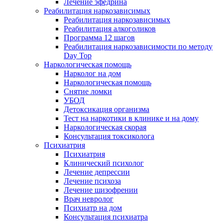
Лечение эфедрина
Реабилитация наркозависимых
Реабилитация наркозависимых
Реабилитация алкоголиков
Программа 12 шагов
Реабилитация наркозависимости по методу
Day Top
Наркологическая помощь
Нарколог на дом
Наркологическая помощь
Снятие ломки
УБОД
Детоксикация организма
Тест на наркотики в клинике и на дому
Наркологическая скорая
Консультация токсиколога
Психиатрия
Психиатрия
Клинический психолог
Лечение депрессии
Лечение психоза
Лечение шизофрении
Врач невролог
Психиатр на дом
Консультация психиатра